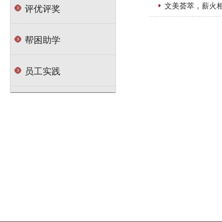
文美荟萃，薪火
评优评奖
帮困助学
员工实践