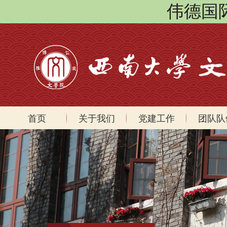
伟德国际(
首页
关于我们
党建工作
团队队