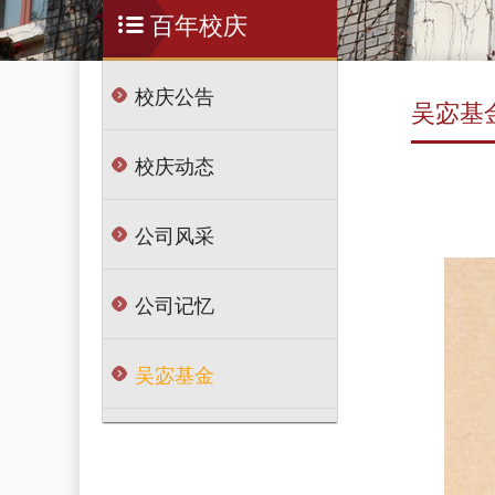
百年校庆
校庆公告
吴宓基
校庆动态
公司风采
公司记忆
吴宓基金