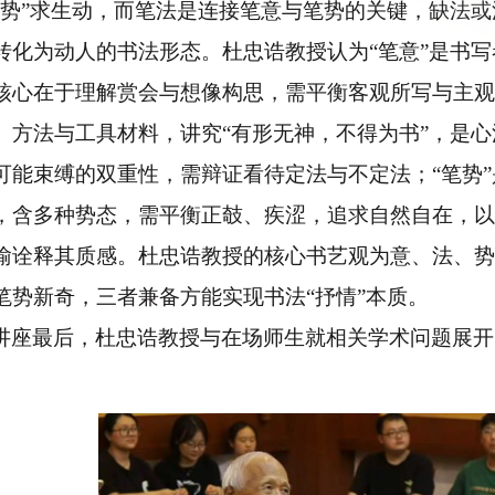
“势”求生动，而笔法是连接笔意与笔势的关键，缺法
转化为动人的书法形态。杜忠诰教授认为“笔意”是书
核心在于理解赏会与想像构思，需平衡客观所写与主观
、方法与工具材料，讲究“有形无神，不得为书”，是
可能束缚的双重性，需辩证看待定法与不定法；“笔势
，含多种势态，需平衡正攲、疾涩，追求自然自在，以
喻诠释其质感。杜忠诰教授的核心书艺观为意、法、势
笔势新奇，三者兼备方能实现书法“抒情”本质。
讲座最后，杜忠诰教授与在场师生就相关学术问题展开
。