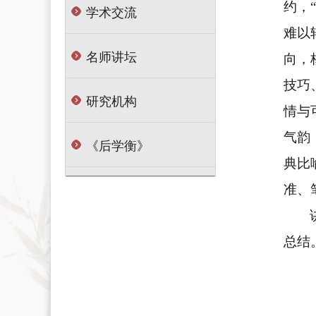
约，
学术交流
难以
名师讲坛
向，
技巧
研究机构
情与
气韵
《后学衡》
典比
准、
总结